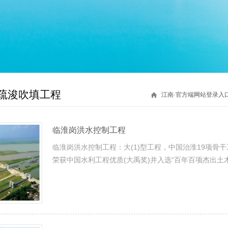
疏浚吹填工程
江南·官方端网站登录入口
临淮岗洪水控制工程
临淮岗洪水控制工程：大(1)型工程，中国治淮19项骨干
荣获中国水利工程优质(大禹奖)并入选“百年百项杰出土