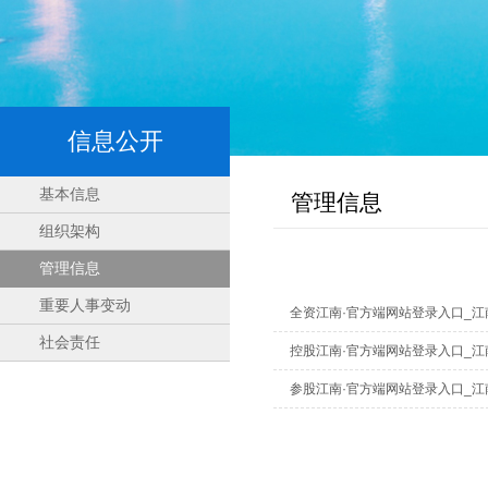
信息公开
基本信息
管理信息
组织架构
管理信息
重要人事变动
全资江南·官方端网站登录入口_江南
社会责任
控股江南·官方端网站登录入口_江南
参股江南·官方端网站登录入口_江南