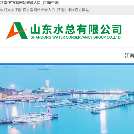
江南·官方端网站登录入口_江南(中国)
欢迎光临江南·官方端网站登录入口_江南(中国) 官方网站！
江南
站登