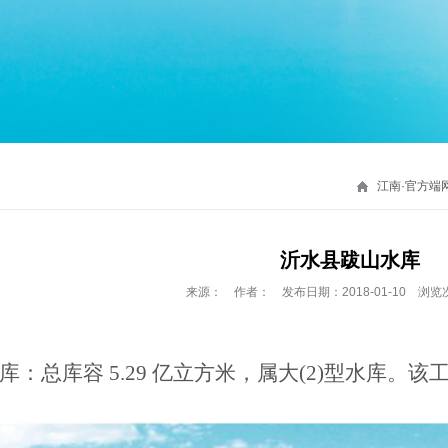
江南·官方端
沂水县跋山水库
来源： 作者： 发布日期：2018-01-10 浏览次
库：总库容
5.29 亿立方米，属大(2)型水库