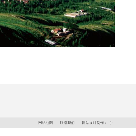
网站地图
联络我们
网站设计制作：（）