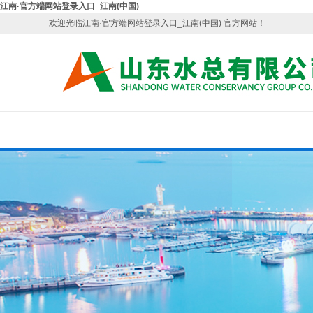
江南·官方端网站登录入口_江南(中国)
欢迎光临江南·官方端网站登录入口_江南(中国) 官方网站！