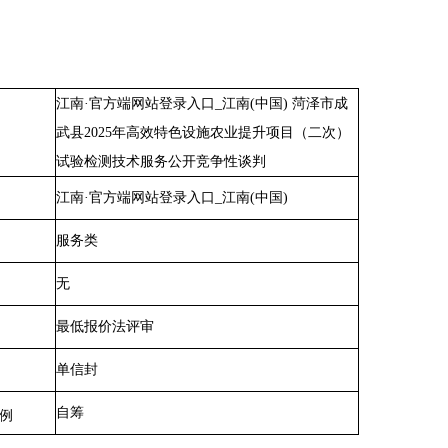
江南·官方端网站登录入口_江南(中国)
菏泽市成
武县
2025
年高效特色设施农业提升项目（二次）
试验检测技术服务
公开竞争性谈判
江南·官方端网站登录入口_江南(中国)
服务类
无
最
低报价法评审
单信封
自筹
例