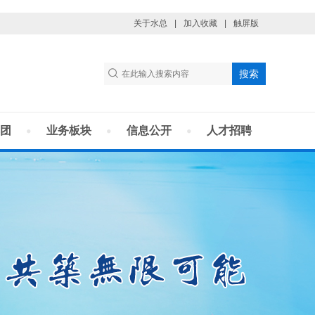
关于水总
|
加入收藏
|
触屏版
团
业务板块
信息公开
人才招聘