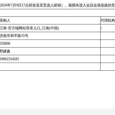
2026
年
7
月
9
日
17
点前发送至竞选人邮箱）。逾期未进入会议会场选拔的竞
采购人
代理机构
江南·官方端网站登录入口_江南(中国)
/
济南市和平路
35
号
250000
邢建鑫
19862354581