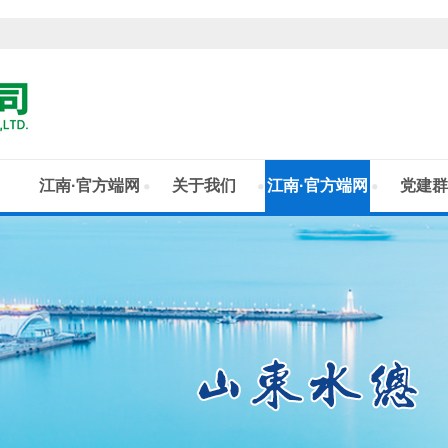
江南·官方端网
关于我们
江南·官方端网
党建群
站登录入口_江
站登录入口_江
南(中国)
南(中国)