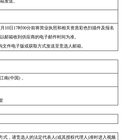
箱发送。
7
月
10
日
17
时
00
分前将营业执照和相关资质彩色扫描件及报名
以邮箱收到供应商的电子邮件时间为准。
购文件电子版或获取方式发送至竞选人邮箱。
南(中国) 。
室
方式，请竞选人的法定代表人
(
或其授权代理人
)
准时进入视频