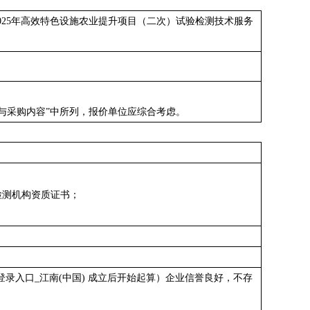
025
年高效特色设施农业提升项目（二次）试验检测技术服务
与采购内容”中所列，报价单位应综合考虑。
检测机构资质证书；
录入口_江南(中国) 成立后开始起算）企业信誉良好，不存