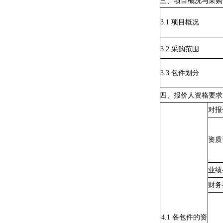
三、项目概况与采购
3.1
项目概况
3.2
采购范围
3.3
包件划分
四、报价人资格要求
对报
资质
业绩
财务
4.1
各包件的资