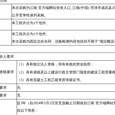
范围
本次采购为江南·官方端网站登录入口_江南(中国) 菏泽市成武县
2
公开竞争性谈判采购。
本工程共分为
1
个包件。
本工程共分为
1
个包件。
本次采购为固定总价合同，试验检测内容包括但不限于“项目概况
价人要求
（
1
）具有独立法人资格，持有有效的营业执照；
资格要求
（
2
）具有省级及以上建设行政主管部门颁发的建设工程质量
（
3
）具有混凝土工程乙级资质等级证书。
要求
无
要求
无
近
3
年（自
2024
年
5
月
1
日至竞选截止日期或自江南·官方端网站登
在以下情形：