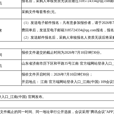
报名后，采购人审核资质无误后通过
3185724334@qq.com
邮
点
采购文件每套售价
/
元。
（
1
）发送电子邮件报名：凡有意参加报价者，请于
2026
年
费回单后，发送至电子邮箱
3185724334@qq.com
报名，报名
求
（
2
）发送邮件报名后，采购人审核报名人资质无误后将采
报价文件递交的截止时间为
2026
年
7
月
10
日
9
时
30
分。
间
山东省济南市历下区和平路
35
号江南·官方端网站登录入口_江
点
报价文件开启时间：
2026
年
7
月
10
日
9
时
30
分；
开启地点：
江南·官方端网站登录入口_江南(中国)
109
会议
入口_江南(中国) 官网发布。
文件截止的同一时间、同一地址举行公开选拔，会议采用“腾讯会议”
APP