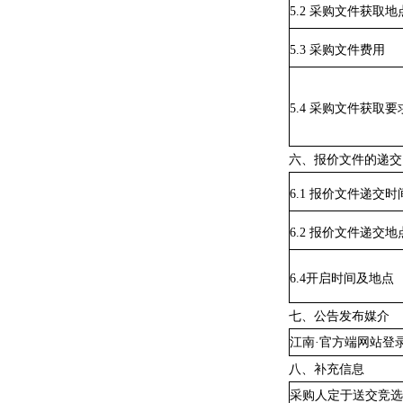
5.2
采购文件获取地
5.3
采购文件费用
5.4
采购文件获取要
六、报价文件的递交
6.1
报价文件递交时
6.2
报价文件递交地
6.4
开启时间及地点
七、公告发布媒介
江南·官方端网站登录
八、补充信息
采购人定于送交竞选