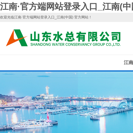
江南·官方端网站登录入口_江南(中
欢迎光临江南·官方端网站登录入口_江南(中国) 官方网站！
江南
站登