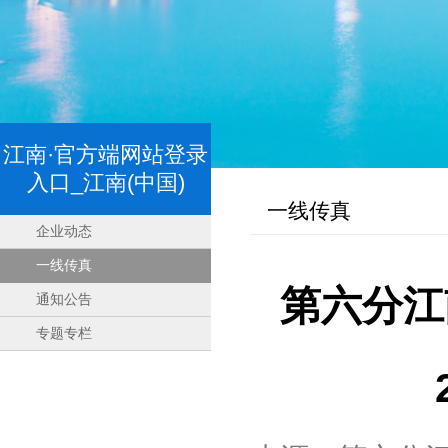
江南·官方端网站登录
入口_江南(中国)
一线传真
企业动态
一线传真
第六分江
通知公告
专题专栏