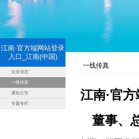
江南·官方端网站登录
入口_江南(中国)
一线传真
企业动态
一线传真
江南·官方
通知公告
专题专栏
董事、