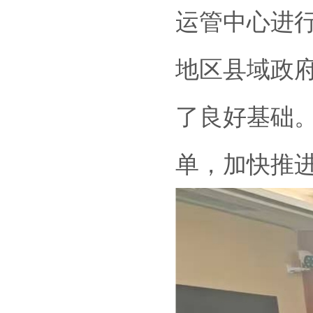
运管中心进
地区县域政
了良好基础
单，加快推