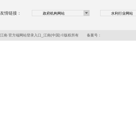
友情链接：
江南·官方端网站登录入口_江南(中国) ©版权所有 备案号：