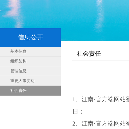
信息公开
基本信息
社会责任
组织架构
管理信息
重要人事变动
社会责任
1、
江南·官方端网站登
日；
2、
江南·官方端网站登