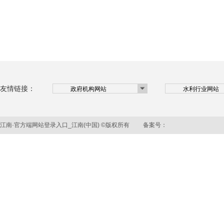
友情链接：
江南·官方端网站登录入口_江南(中国) ©版权所有 备案号：