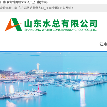
江南·官方端网站登录入口_江南(中国)
欢迎光临江南·官方端网站登录入口_江南(中国) 官方网站！
江南
站登