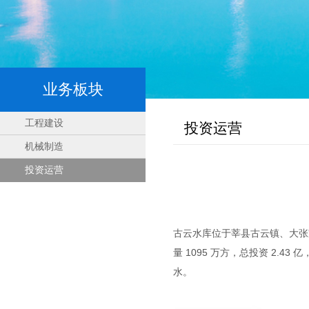
业务板块
工程建设
投资运营
机械制造
投资运营
古云水库位于莘县古云镇、大张家
量 1095 万方，总投资 2
水。