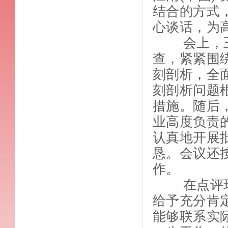
结合的方式
心谈话，为
会上，王
查，紧紧围
刻剖析，全
刻剖析问题
措施。随后
业高度负责
认真地开展
恳。会议还
作。
在点评环节
给予充分肯
能够联系实