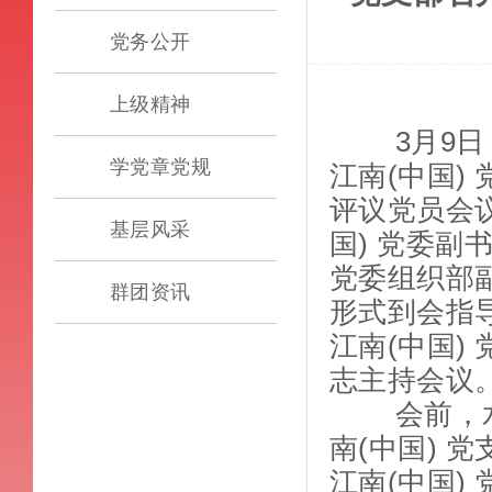
党务公开
上级精神
3月9日，
学党章党规
江南(中国)
评议党员会议
基层风采
国) 党委
党委组织部
群团资讯
形式到会指
江南(中国)
志主持会议
会前，水工
南(中国) 
江南(中国)